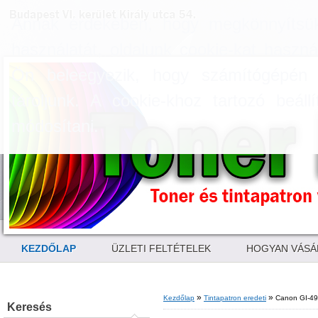
Annak érdekében, hogy megkönnyítsük
használatát, oldalunk cookie-kat haszn
Ön beleegyezik, hogy számítógépén 
tároljunk. A cookie-khoz tartozó beál
módosítani.
KEZDŐLAP
ÜZLETI FELTÉTELEK
HOGYAN VÁSÁ
»
»
Kezdőlap
Tintapatron eredeti
Canon GI-490
Keresés