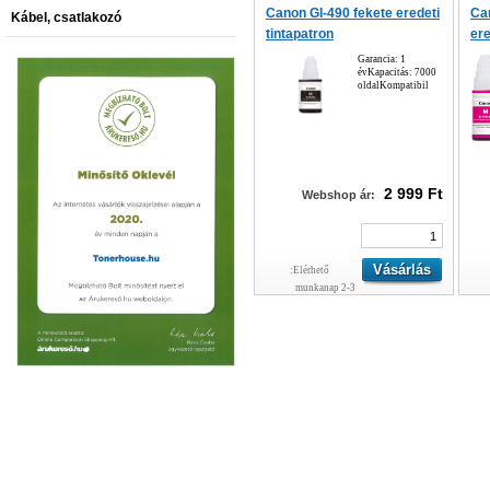
Canon GI-490 fekete eredeti
Ca
Kábel, csatlakozó
tintapatron
ere
Garancia: 1
évKapacitás: 7000
oldalKompatibil
2 999 Ft
Webshop ár:
Elérhető:
2-3 munkanap